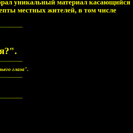
обрал уникальный материал касающийся
епты местных жителей, в том числе
я?".
его глаза".