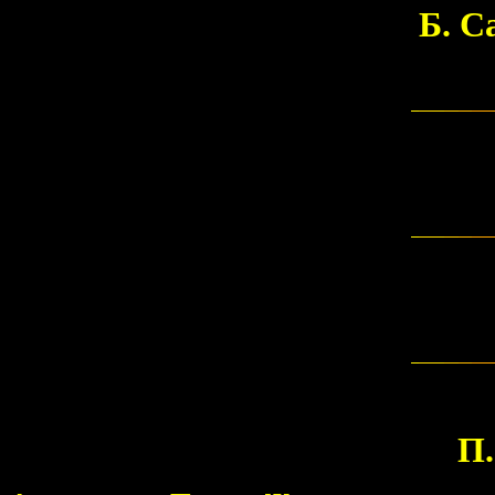
Б. С
П.