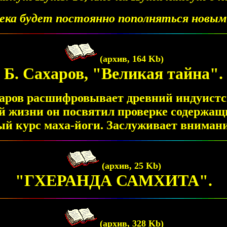
ка будет постоянно пополняться новы
(архив, 164 Kb)
Б. Сахаров, "Великая тайна".
харов расшифровывает древний индуист
изни он посвятил проверке содержащих
й курс маха-йоги. Заслуживает внимани
(архив, 25 Kb)
"ГХЕРАНДА САМХИТА".
(архив, 328 Kb)