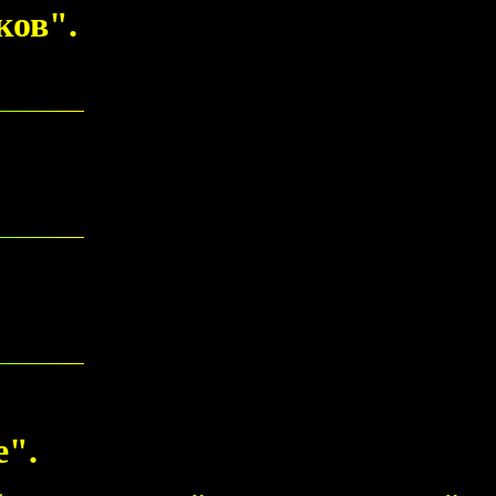
ков".
е".