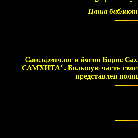
Наша библиоте
Санскритолог и йогин Борис Са
САМХИТА". Большую часть своей ж
представлен полны